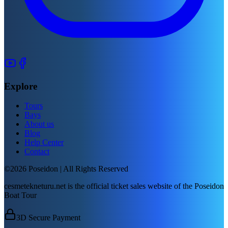
Explore
Tours
Bays
About us
Blog
Help Center
Contact
©2026 Poseidon | All Rights Reserved
cesmetekneturu.net is the official ticket sales website of the Poseidon
Boat Tour
3D Secure Payment