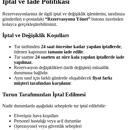
İptal ve İade Politikası
Rezervasyonlarınız ile ilgili iptal ve değişiklik işlemlerini, tarafınıza
gönderilen e-postadaki
“Rezervasyonu Yönet”
butonu üzerinden
kolayca gerçekleştirebilirsiniz.
İptal ve Değişiklik Koşulları
Tur tarihinden
24 saat öncesine kadar yapılan iptallerde
,
ödenen kaporanın
tamamı iade edilir
.
Tur saatine
24 saatten az süre kala yapılan iptallerde iade
yapılmaz
.
Rezervasyon değişiklikleri (tarih değişimi) müsaitlik
durumuna bağlıdır.
Aynı sınıf için farklı günlerde oluşabilecek
fiyat farkı
müşteri tarafından karşılanır
.
Turun Tarafımızdan İptal Edilmesi
Nadir durumlarda aşağıdaki sebeplerle tur iptal edilebilir:
Elverişsiz hava koşulları
Personel hastalığı veya acil durumlar
Operasyonel veya güvenlik sebepleri