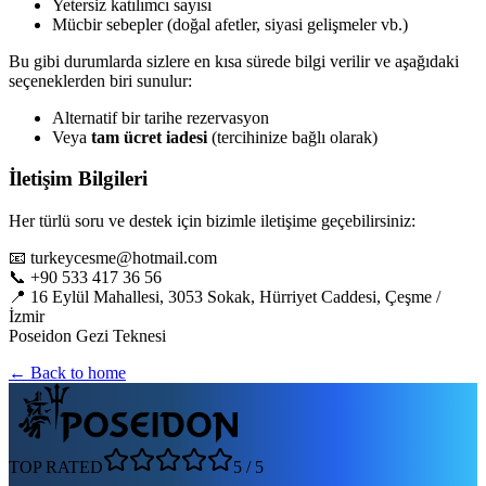
Yetersiz katılımcı sayısı
Mücbir sebepler (doğal afetler, siyasi gelişmeler vb.)
Bu gibi durumlarda sizlere en kısa sürede bilgi verilir ve aşağıdaki
seçeneklerden biri sunulur:
Alternatif bir tarihe rezervasyon
Veya
tam ücret iadesi
(tercihinize bağlı olarak)
İletişim Bilgileri
Her türlü soru ve destek için bizimle iletişime geçebilirsiniz:
📧 turkeycesme@hotmail.com
📞 +90 533 417 36 56
📍 16 Eylül Mahallesi, 3053 Sokak, Hürriyet Caddesi, Çeşme /
İzmir
Poseidon Gezi Teknesi
← Back to home
TOP RATED
5
/
5