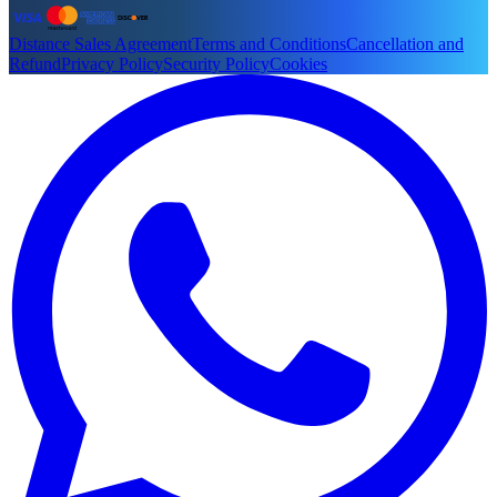
Distance Sales Agreement
Terms and Conditions
Cancellation and
Refund
Privacy Policy
Security Policy
Cookies