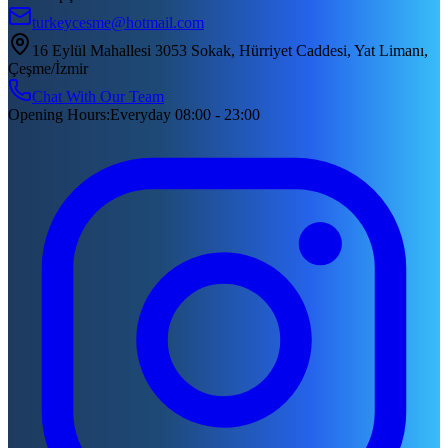
turkeycesme@hotmail.com
16 Eylül Mahallesi 3053 Sokak, Hürriyet Caddesi, Yat Limanı,
Çeşme/İzmir
Chat With Our Team
Opening Hours
:
Everyday 08:00 - 23:00