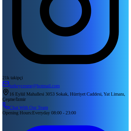
21k takipçi
turkeycesme@hotmail.com
16 Eylül Mahallesi 3053 Sokak, Hürriyet Caddesi, Yat Limanı,
Çeşme/İzmir
Chat With Our Team
Opening Hours
:
Everyday 08:00 - 23:00