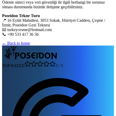
Ödeme süreci veya veri güvenliği ile ilgili herhangi bir sorunuz
olması durumunda bizimle iletişime geçebilirsiniz.
Poseidon Tekne Turu
📍 16 Eylül Mahallesi, 3053 Sokak, Hürriyet Caddesi, Çeşme /
İzmir, Poseidon Gezi Teknesi
📧 turkeycesme@hotmail.com
📞 +90 533 417 36 56
← Back to home
TOP RATED
5
/
5