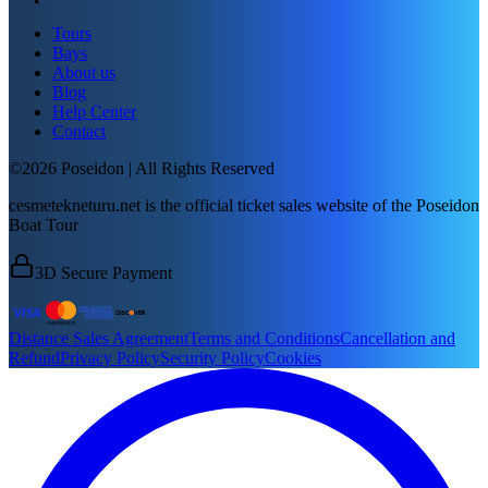
Tours
Bays
About us
Blog
Help Center
Contact
©2026 Poseidon | All Rights Reserved
cesmetekneturu.net is the official ticket sales website of the Poseidon
Boat Tour
3D Secure Payment
Distance Sales Agreement
Terms and Conditions
Cancellation and
Refund
Privacy Policy
Security Policy
Cookies