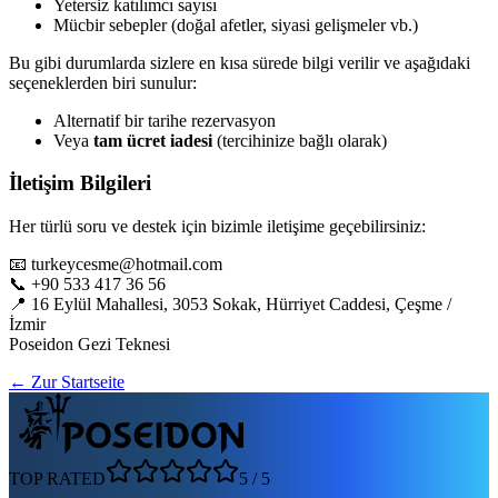
Yetersiz katılımcı sayısı
Mücbir sebepler (doğal afetler, siyasi gelişmeler vb.)
Bu gibi durumlarda sizlere en kısa sürede bilgi verilir ve aşağıdaki
seçeneklerden biri sunulur:
Alternatif bir tarihe rezervasyon
Veya
tam ücret iadesi
(tercihinize bağlı olarak)
İletişim Bilgileri
Her türlü soru ve destek için bizimle iletişime geçebilirsiniz:
📧 turkeycesme@hotmail.com
📞 +90 533 417 36 56
📍 16 Eylül Mahallesi, 3053 Sokak, Hürriyet Caddesi, Çeşme /
İzmir
Poseidon Gezi Teknesi
← Zur Startseite
TOP RATED
5
/
5