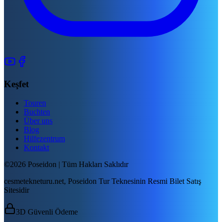
Keşfet
Touren
Buchten
Über uns
Blog
Hilfezentrum
Kontakt
©2026 Poseidon | Tüm Hakları Saklıdır
cesmetekneturu.net, Poseidon Tur Teknesinin Resmi Bilet Satış
Sitesidir
3D Güvenli Ödeme