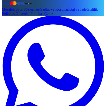
Mesafeli Satış Sözleşmesi
Şartlar ve Koşullar
İptal ve İade
Gizlilik
Politikası
Güvenlik Politikası
Çerez