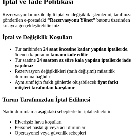
İptal ve İade Politikası
Rezervasyonlarınız ile ilgili iptal ve değişiklik işlemlerini, tarafınıza
gönderilen e-postadaki
“Rezervasyonu Yönet”
butonu üzerinden
kolayca gerçekleştirebilirsiniz.
İptal ve Değişiklik Koşulları
Tur tarihinden
24 saat öncesine kadar yapılan iptallerde
,
ödenen kaporanın
tamamı iade edilir
.
Tur saatine
24 saatten az süre kala yapılan iptallerde iade
yapılmaz
.
Rezervasyon değişiklikleri (tarih değişimi) müsaitlik
durumuna bağlıdır.
Aynı sınıf için farklı günlerde oluşabilecek
fiyat farkı
müşteri tarafından karşılanır
.
Turun Tarafımızdan İptal Edilmesi
Nadir durumlarda aşağıdaki sebeplerle tur iptal edilebilir:
Elverişsiz hava koşulları
Personel hastalığı veya acil durumlar
Operasyonel veya güvenlik sebepleri