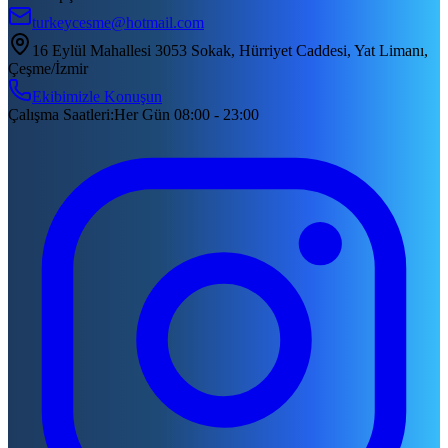
turkeycesme@hotmail.com
16 Eylül Mahallesi 3053 Sokak, Hürriyet Caddesi, Yat Limanı,
Çeşme/İzmir
Ekibimizle Konuşun
Çalışma Saatleri
:
Her Gün 08:00 - 23:00