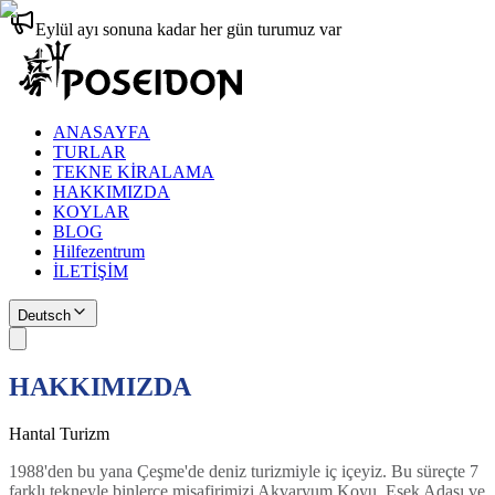
Eylül ayı sonuna kadar her gün turumuz var
ANASAYFA
TURLAR
TEKNE KİRALAMA
HAKKIMIZDA
KOYLAR
BLOG
Hilfezentrum
İLETİŞİM
Deutsch
HAKKIMIZDA
Hantal Turizm
1988'den bu yana Çeşme'de deniz turizmiyle iç içeyiz. Bu süreçte 7
farklı tekneyle binlerce misafirimizi Akvaryum Koyu, Eşek Adası ve