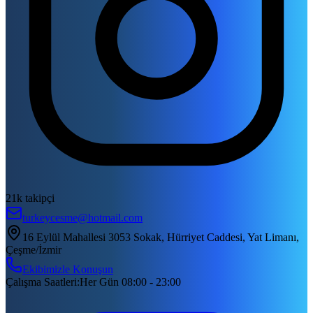
21k takipçi
turkeycesme@hotmail.com
16 Eylül Mahallesi 3053 Sokak, Hürriyet Caddesi, Yat Limanı,
Çeşme/İzmir
Ekibimizle Konuşun
Çalışma Saatleri
:
Her Gün 08:00 - 23:00