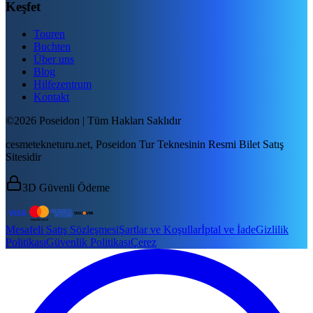
Keşfet
Touren
Buchten
Über uns
Blog
Hilfezentrum
Kontakt
©2026 Poseidon | Tüm Hakları Saklıdır
cesmetekneturu.net, Poseidon Tur Teknesinin Resmi Bilet Satış
Sitesidir
3D Güvenli Ödeme
Mesafeli Satış Sözleşmesi
Şartlar ve Koşullar
İptal ve İade
Gizlilik
Politikası
Güvenlik Politikası
Çerez