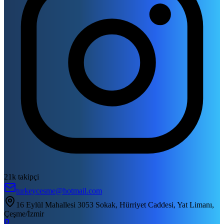
21k takipçi
turkeycesme@hotmail.com
16 Eylül Mahallesi 3053 Sokak, Hürriyet Caddesi, Yat Limanı,
Çeşme/İzmir