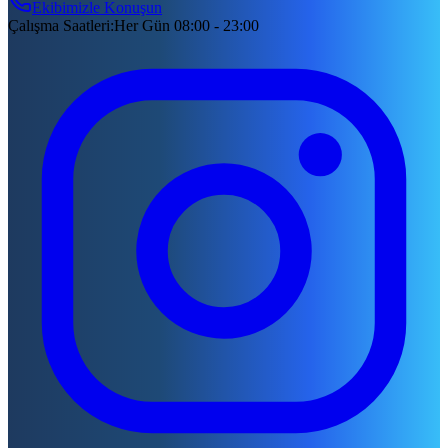
Ekibimizle Konuşun
Çalışma Saatleri
:
Her Gün 08:00 - 23:00