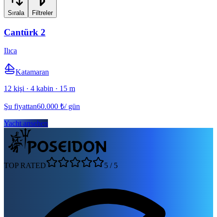
Sırala
Filtreler
Cantürk 2
Ilıca
Katamaran
12 kişi · 4 kabin · 15 m
Şu fiyattan
60.000
₺
/ gün
Yacht ansehen
TOP RATED
5
/
5