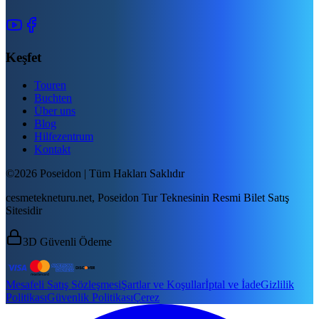
Keşfet
Touren
Buchten
Über uns
Blog
Hilfezentrum
Kontakt
©2026 Poseidon | Tüm Hakları Saklıdır
cesmetekneturu.net, Poseidon Tur Teknesinin Resmi Bilet Satış
Sitesidir
3D Güvenli Ödeme
Mesafeli Satış Sözleşmesi
Şartlar ve Koşullar
İptal ve İade
Gizlilik
Politikası
Güvenlik Politikası
Çerez