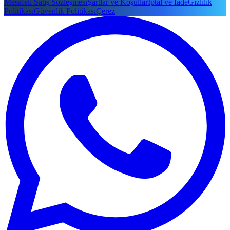
Mesafeli Satış Sözleşmesi
Şartlar ve Koşullar
İptal ve İade
Gizlilik
Politikası
Güvenlik Politikası
Çerez