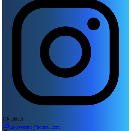
21k takipçi
turkeycesme@hotmail.com