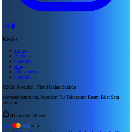
Keşfet
Touren
Buchten
Über uns
Blog
Hilfezentrum
Kontakt
©2026 Poseidon | Tüm Hakları Saklıdır
cesmetekneturu.net, Poseidon Tur Teknesinin Resmi Bilet Satış
Sitesidir
3D Güvenli Ödeme