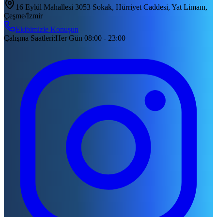
16 Eylül Mahallesi 3053 Sokak, Hürriyet Caddesi, Yat Limanı,
Çeşme/İzmir
Ekibimizle Konuşun
Çalışma Saatleri
:
Her Gün 08:00 - 23:00