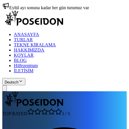
Eylül ayı sonuna kadar her gün turumuz var
ANASAYFA
TURLAR
TEKNE KİRALAMA
HAKKIMIZDA
KOYLAR
BLOG
Hilfezentrum
İLETİŞİM
Deutsch
TOP RATED
5
/
5