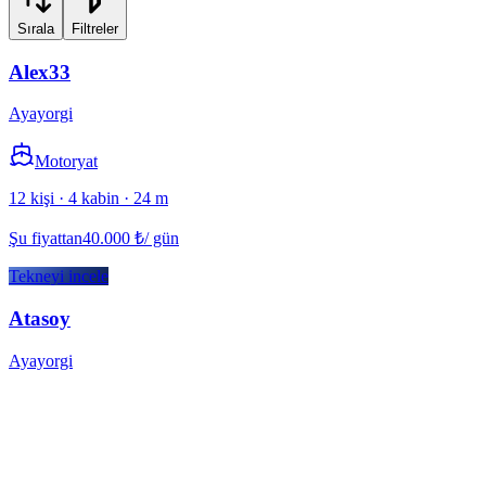
Sırala
Filtreler
Alex33
Ayayorgi
Motoryat
12 kişi · 4 kabin · 24 m
Şu fiyattan
40.000
₺
/ gün
Tekneyi incele
Atasoy
Ayayorgi