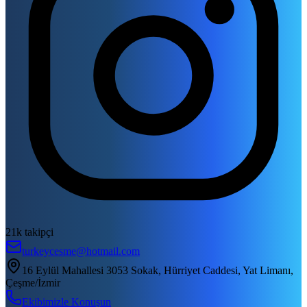
21k takipçi
turkeycesme@hotmail.com
16 Eylül Mahallesi 3053 Sokak, Hürriyet Caddesi, Yat Limanı,
Çeşme/İzmir
Ekibimizle Konuşun