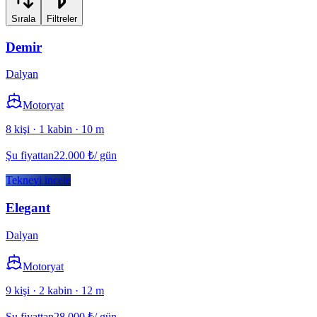
Sırala
Filtreler
Demir
Dalyan
Motoryat
8 kişi · 1 kabin · 10 m
Şu fiyattan
22.000
₺
/ gün
Tekneyi incele
Elegant
Dalyan
Motoryat
9 kişi · 2 kabin · 12 m
Şu fiyattan
28.000
₺
/ gün