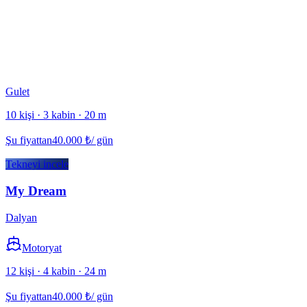
Gulet
10 kişi · 3 kabin · 20 m
Şu fiyattan
40.000
₺
/ gün
Tekneyi incele
My Dream
Dalyan
Motoryat
12 kişi · 4 kabin · 24 m
Şu fiyattan
40.000
₺
/ gün