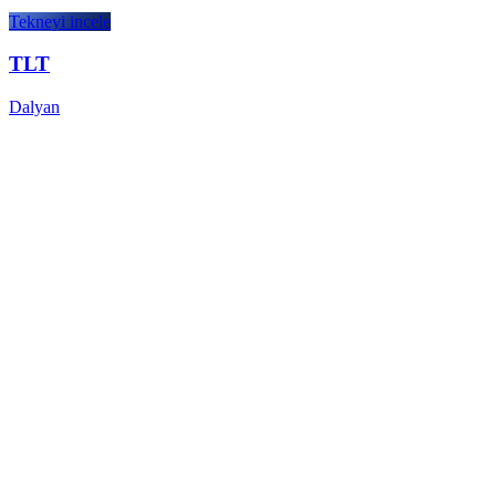
Tekneyi incele
TLT
Dalyan