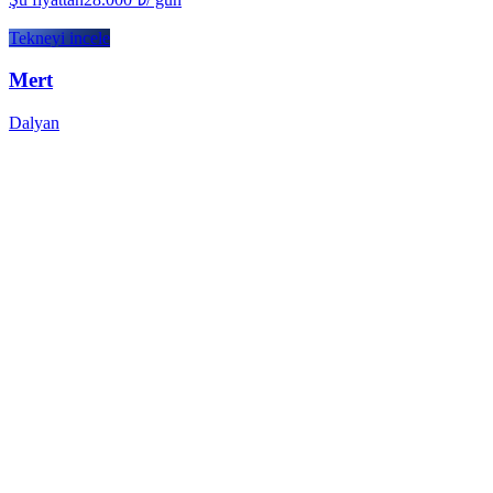
Tekneyi incele
Mert
Dalyan